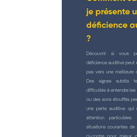
je présente 
déficience a
?
Découvrir si vous p
déficience auditive peut 
pas vers une meilleure q
Des signes subtils 
difficultés à entendre le
ou des sons étouffés pe
une perte auditive qui 
attention particulière.
situations courantes de 
ci-contre pour mieux 