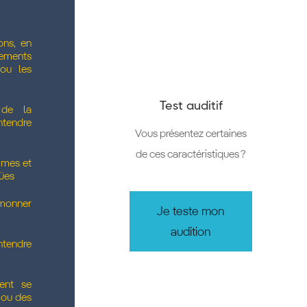
ons, en
ements
 ou les
Test auditif
 de la
ntendre
Vous présentez certaines
de ces caractéristiques ?
mmes et
gües
rmonner
Je teste mon
audition
ntendre
ent se
 ou des