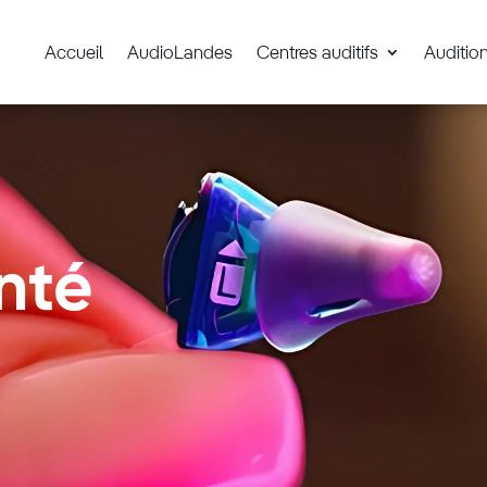
Accueil
AudioLandes
Centres auditifs
Auditio
nté