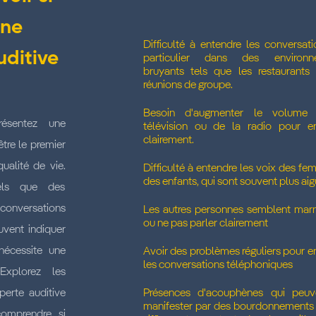
une
Difficulté à entendre les conversati
uditive
particulier dans des environn
bruyants tels que les restaurants
réunions de groupe.
Besoin d'augmenter le volume
résentez une
télévision ou de la radio pour e
clairement.
être le premier
ualité de vie.
Difficulté à entendre les voix des fe
des enfants, qui sont souvent plus ai
tels que des
s conversations
Les autres personnes semblent ma
ou ne pas parler clairement
uvent indiquer
nécessite une
Avoir des problèmes réguliers pour e
les conversations téléphoniques
 Explorez les
perte auditive
Présences d'acouphènes qui peuv
manifester par des bourdonnements
comprendre si