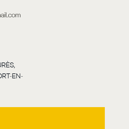
ail.com
EAN JAURÈS,
RT-EN-