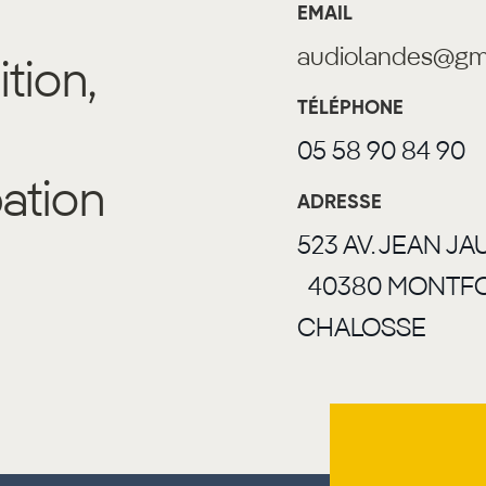
EMAIL
audiolandes@gm
tion,
TÉLÉPHONE
05 58 90 84 90
ation
ADRESSE
523 AV. J
40380 MONTFO
CHALOSSE