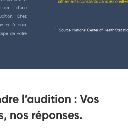
sifflements constants dans les oreille
icier d’une
udition. Chez
mmes là pour
1. Source:
National Center of Health Statisti
tape de votre
re l’audition : Vos
s, nos réponses.