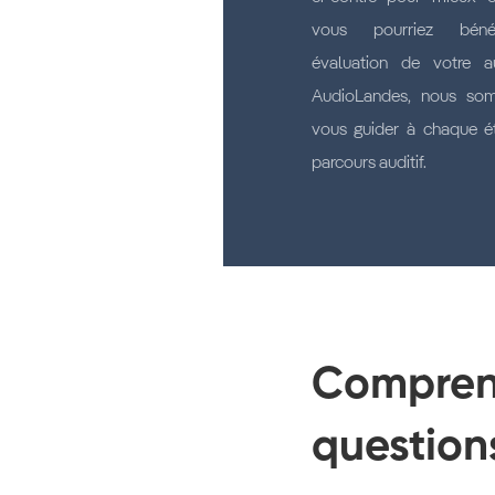
vous pourriez bénéf
évaluation de votre a
AudioLandes, nous so
vous guider à chaque é
parcours auditif.
Comprend
question